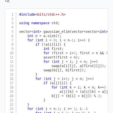
다.
#
include
<bits/stdc++.h>
using
namespace
 std
;
vector
<
int
>
gaussian_elim
(
vector
<
vector
<
int
>>
 
int
 n 
=
 a
.
size
(
)
;
for
(
int
 i 
=
0
;
 i 
<
 n
-
1
;
 i
++
)
{
if
(
!
a
[
i
]
[
i
]
)
{
int
 first
;
for
(
first 
=
 i
+
1
;
 first 
<
 n 
&&
!
a
[
assert
(
first 
<
 n
)
;
for
(
int
 j 
=
 i
;
 j 
<
 n
;
 j
++
)
swap
(
a
[
i
]
[
j
]
,
 a
[
first
]
[
j
]
)
;
swap
(
b
[
i
]
,
 b
[
first
]
)
;
}
for
(
int
 j 
=
 i
+
1
;
 j 
<
 n
;
 j
++
)
if
(
a
[
j
]
[
i
]
)
{
for
(
int
 k 
=
 i
;
 k 
<
 n
;
 k
++
)
                    a
[
j
]
[
k
]
=
(
a
[
i
]
[
k
]
+
 a
[
j
]
[
                b
[
j
]
=
(
b
[
i
]
+
 b
[
j
]
)
%
2
;
}
}
for
(
int
 i 
=
 n
-
1
;
 i 
>=
1
;
 i
--
)
for
(
int
 j 
=
 i
-
1
;
 j 
>=
0
;
 j
--
)