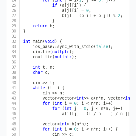
if
(
a
[
j
]
[
i
]
)
{
                a
[
j
]
[
i
]
=
0
;
                b
[
j
]
=
(
b
[
i
]
+
 b
[
j
]
)
%
2
;
}
return
 b
;
}
int
main
(
void
)
{
    ios_base
::
sync_with_stdio
(
false
)
;
    cin
.
tie
(
nullptr
)
;
    cout
.
tie
(
nullptr
)
;
int
 t
,
 n
;
char
 c
;
    cin 
>>
 t
;
while
(
t
--
)
{
        cin 
>>
 n
;
        vector
<
vector
<
int
>>
a
(
n
*
n
,
vector
<
int
>
for
(
int
 i 
=
0
;
 i 
<
 n
*
n
;
 i
++
)
for
(
int
 j 
=
0
;
 j 
<
 n
*
n
;
 j
++
)
                a
[
i
]
[
j
]
=
(
i 
/
 n 
==
 j 
/
 n 
||
 i
        vector
<
int
>
b
(
n
*
n
)
;
for
(
int
 i 
=
0
;
 i 
<
 n
*
n
;
 i
++
)
{
            cin 
>>
 c
;