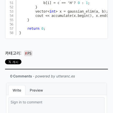
            b
[
i
]
=
 c 
==
'H'
?
0
:
1
;
}
        vector
<
int
>
 x 
=
gaussian_elim
(
a
,
 b
)
;
        cout 
<<
accumulate
(
x
.
begin
(
)
,
 x
.
end
(
)
,
}
return
0
;
}
PS