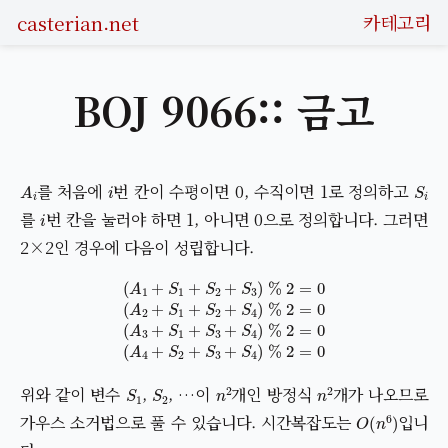
casterian.net
카테고리
BOJ 9066:: 금고
A
i
i
S
i
를 처음에
번 칸이 수평이면 0, 수직이면 1로 정의하고
i
를
번 칸을 눌러야 하면 1, 아니면 0으로 정의합니다. 그러면
2×2인 경우에 다음이 성립합니다.
(
A
1
+
S
1
+
S
2
+
S
3
)
%
2
=
0
(
A
2
+
S
1
+
S
2
+
S
4
)
%
2
=
0
(
A
3
+
S
1
+
S
S
1
S
2
n
2
n
2
위와 같이 변수
,
, …이
개인 방정식
개가 나오므로
O
(
n
6
)
가우스 소거법으로 풀 수 있습니다. 시간복잡도는
입니