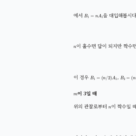
B
1
=
n
A
1
에서
을 대입해봅시다
n
이 홀수면 답이 되지만 짝수면
B
1
=
(
n
/
2
)
A
1
B
2
=
(
n
이 경우
,
m
이 3일 때
n
위의 관찰로부터
이 짝수일 
m