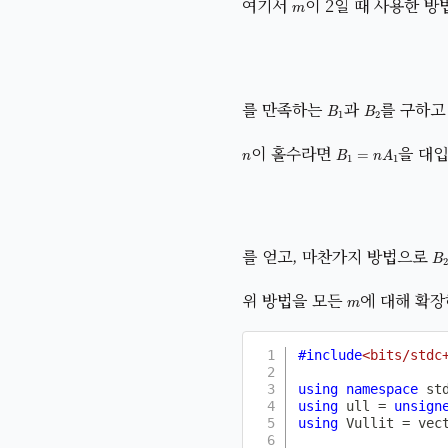
여기서
이 2일 때 사용한 
B
1
B
2
를 만족하는
과
를 구하
n
B
1
=
n
A
1
이 홀수라면
을 대
B
를 얻고, 마찬가지 방법으로
m
위 방법을 모든
에 대해 확장
#
include
<bits/stdc
using
namespace
 st
using
 ull 
=
unsign
using
 Vullit 
=
 vec