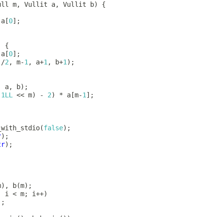
ull m
,
 Vullit a
,
 Vullit b
)
{
 a
[
0
]
;
)
{
 a
[
0
]
;
)
/
2
,
 m
-
1
,
 a
+
1
,
 b
+
1
)
;
,
 a
,
 b
)
;
(
1LL
<<
 m
)
-
2
)
*
 a
[
m
-
1
]
;
_with_stdio
(
false
)
;
r
)
;
tr
)
;
m
)
,
b
(
m
)
;
;
 i 
<
 m
;
 i
++
)
]
;