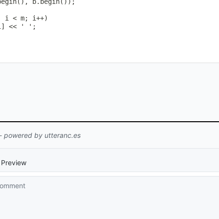
begin
(
)
,
 b
.
begin
(
)
)
;
;
 i 
<
 m
;
 i
++
)
i
]
<<
' '
;