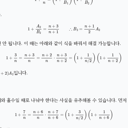
.
1
+
A
2
B
2
=
n
+
3
n
+
1
∴
B
2
=
n
+
1
2
A
2
 안 됩니다. 이 때는 아래와 같이 식을 바꿔서 해결 가능합니다.
1
+
3
n
=
n
+
3
n
=
n
+
2
n
⋅
n
+
3
n
+
2
=
(
1
+
1
n
/
2
)
(
1
+
1
n
+
2
)
+
2
)
A
2
입니다.
때와 홀수일 때로 나눠야 한다는 사실을 유추해볼 수 있습니다. 먼저
1
+
7
n
=
n
+
6
n
⋅
n
+
7
n
+
6
=
(
1
+
3
n
/
2
)
(
1
+
1
n
+
6
)