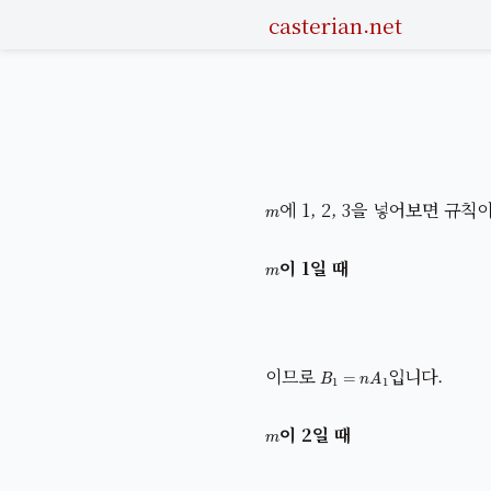
casterian.net
m
에 1, 2, 3을 넣어보면 규칙
m
이 1일 때
B
1
=
n
A
1
이므로
입니다.
m
이 2일 때