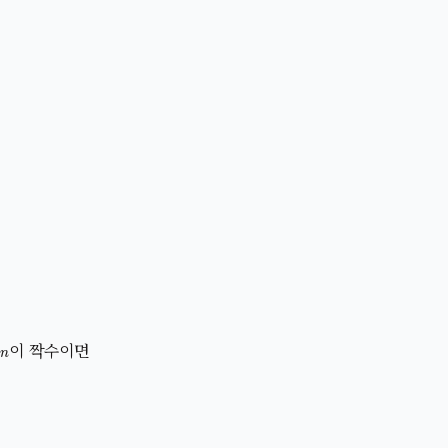
n
이 짝수이면