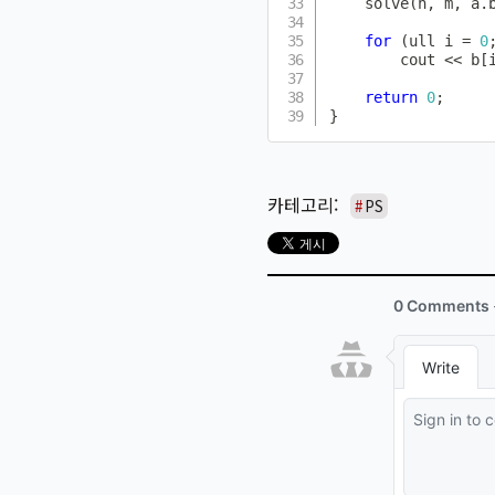
solve
(
n
,
 m
,
 a
.
for
(
ull i 
=
0
        cout 
<<
 b
[
return
0
;
}
PS