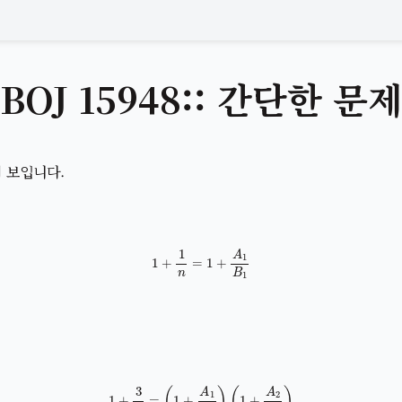
BOJ 15948:: 간단한 문
이 보입니다.
1
+
1
n
=
1
+
A
1
B
1
1
+
3
n
=
(
1
+
A
1
B
1
)
(
1
+
A
2
B
2
)