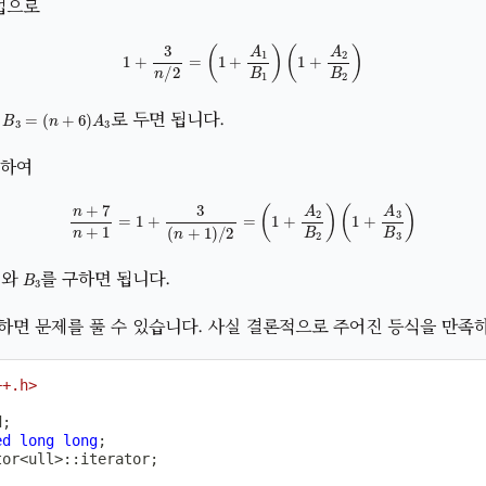
방법으로
1
+
3
n
/
2
=
(
1
+
A
1
B
1
)
(
1
+
A
2
B
2
)
B
3
=
(
n
+
6
)
A
3
고
로 두면 됩니다.
입하여
n
+
7
n
+
1
=
1
+
3
(
n
+
1
)
/
2
=
(
1
+
A
2
B
2
)
(
1
+
A
3
B
3
)
2
B
3
와
를 구하면 됩니다.
하면 문제를 풀 수 있습니다. 사실 결론적으로 주어진 등식을 만족
++.h>
d
;
ed
long
long
;
tor
<
ull
>
::
iterator
;