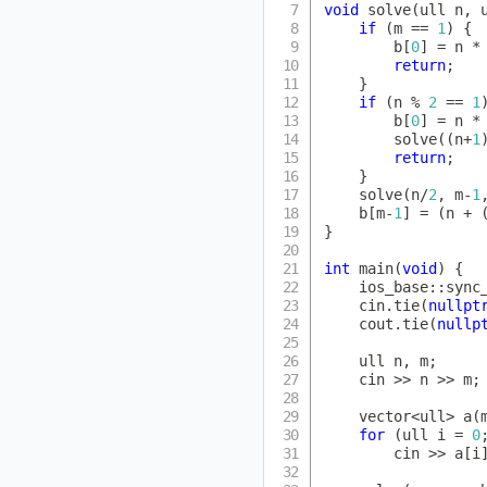
void
solve
(
ull n
,
 
if
(
m 
==
1
)
{
        b
[
0
]
=
 n 
*
return
;
}
if
(
n 
%
2
==
1
        b
[
0
]
=
 n 
*
solve
(
(
n
+
1
return
;
}
solve
(
n
/
2
,
 m
-
1
    b
[
m
-
1
]
=
(
n 
+
}
int
main
(
void
)
{
    ios_base
::
sync
    cin
.
tie
(
nullpt
    cout
.
tie
(
nullp
    ull n
,
 m
;
    cin 
>>
 n 
>>
 m
;
    vector
<
ull
>
a
(
for
(
ull i 
=
0
        cin 
>>
 a
[
i