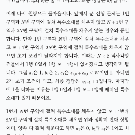
니 0입니다.
와
는 둘 다 1이고요. 최종 정답은
입니다.
이제 다시 원형으로 돌아옵시다. 앞에서 푼 선형 문제는 1번
N
N
+
1
구역과
번 구역에 걸쳐 특수소대를 채우지 않고
번 구
2
N
역과
번 구역에 걸쳐 특수소대를 채우지 않는 경우와 동일
N
합니다. 만약 1번 구역과
번 구역에 걸쳐 특수소대를 채우
N
+
1
2
N
고
번 구역과
번 구역에 걸쳐 특수소대를 채우지 않
N
×
2
으면 초기 조건이 달라져야 합니다. 이때는
직사각형
N
−
1
건물에서 1행 0열과 1행
행이 없어졌다고 생각하면 됩
a
1
b
1
c
1
e
2
,
0
+
e
2
,
1
≤
W
니다. 그럼
은 1,
은 2,
은
이면 1, 아니면
c
N
−
1
+
1
2가 초기 조건이 되고, 최종 정답은
입니다. 마지막
N
−
1
에 1을 더하는 이유는 1행 0열과 1행
행에 배치된 특수
소대가 있기 때문이죠.
N
N
+
1
1번과
번 구역에 걸쳐 특수소대를 채우지 않고
번과
2
N
번 구역에 걸쳐 특수소대를 채우면 위와 정확히 반대 상황
a
1
b
1
c
1
이며, 양쪽 다 걸쳐 채운다고 하면
은 0,
과
은 1이고 최
a
N
−
1
+
2