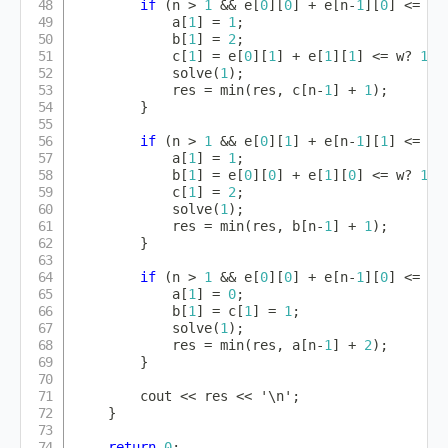
if
(
n 
>
1
&&
 e
[
0
]
[
0
]
+
 e
[
n
-
1
]
[
0
]
<=
 w
)
            a
[
1
]
=
1
;
            b
[
1
]
=
2
;
            c
[
1
]
=
 e
[
0
]
[
1
]
+
 e
[
1
]
[
1
]
<=
 w
?
1
:
solve
(
1
)
;
            res 
=
min
(
res
,
 c
[
n
-
1
]
+
1
)
;
}
if
(
n 
>
1
&&
 e
[
0
]
[
1
]
+
 e
[
n
-
1
]
[
1
]
<=
 w
)
            a
[
1
]
=
1
;
            b
[
1
]
=
 e
[
0
]
[
0
]
+
 e
[
1
]
[
0
]
<=
 w
?
1
:
            c
[
1
]
=
2
;
solve
(
1
)
;
            res 
=
min
(
res
,
 b
[
n
-
1
]
+
1
)
;
}
if
(
n 
>
1
&&
 e
[
0
]
[
0
]
+
 e
[
n
-
1
]
[
0
]
<=
 w 
            a
[
1
]
=
0
;
            b
[
1
]
=
 c
[
1
]
=
1
;
solve
(
1
)
;
            res 
=
min
(
res
,
 a
[
n
-
1
]
+
2
)
;
}
        cout 
<<
 res 
<<
'\n'
;
}
return
0
;