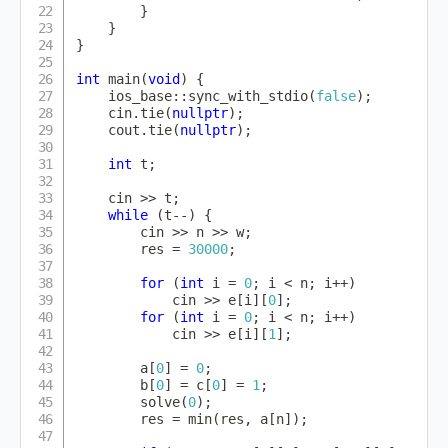
}
}
}
int
main
(
void
)
{
    ios_base
::
sync_with_stdio
(
false
)
;
    cin
.
tie
(
nullptr
)
;
    cout
.
tie
(
nullptr
)
;
int
 t
;
    cin 
>>
 t
;
while
(
t
--
)
{
        cin 
>>
 n 
>>
 w
;
        res 
=
30000
;
for
(
int
 i 
=
0
;
 i 
<
 n
;
 i
++
)
            cin 
>>
 e
[
i
]
[
0
]
;
for
(
int
 i 
=
0
;
 i 
<
 n
;
 i
++
)
            cin 
>>
 e
[
i
]
[
1
]
;
        a
[
0
]
=
0
;
        b
[
0
]
=
 c
[
0
]
=
1
;
solve
(
0
)
;
        res 
=
min
(
res
,
 a
[
n
]
)
;