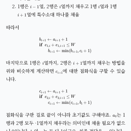
i
−
1
i
i
1행은
열, 2행은
열까지 채우고 1행
열과 1행
i
+
1
열에 특수소대 하나를 채움
따라서
b
i
+
1
←
a
i
+
1
+
1
if
e
1
,
i
+
e
1
,
i
+
1
≤
W
b
i
+
1
←
min
(
b
i
+
1
,
c
i
+
1
)
i
i
+
1
마지막으로 1행은
열까지, 2행은
열까지 채우는 방법을
c
i
+
1
위와 비슷하게 계산하면
에 대한 점화식을 구할 수 있습
니다.
c
i
+
1
←
a
i
+
1
+
1
if
e
2
,
i
+
e
2
,
i
+
1
≤
W
c
i
+
1
←
min
(
c
i
+
1
,
b
i
+
1
)
a
0
점화식을 구한 걸로 끝이 아니라 초기값도 구해야죠.
는 1
행과 2행 모두 -1열까지 채우라는 의미인데 채울 필요가 없으
b
0
c
0
a
N