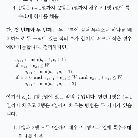
i
−
1
i
i
1행은
열까지, 2행은
열까지 채우고 1행
열에 특
수소대 하나를 채움
단, 첫 번째와 두 번째는 두 구역에 걸쳐 특수소대 하나를 배
W
치하므로 두 구역에 있는 적의 수가 합쳐서
보다 작은 경우
에만 가능합니다. 정리하자면,
a
i
+
1
←
min
(
b
i
+
1
,
c
i
+
1
)
if
e
1
,
i
+
e
2
,
i
≤
W
a
i
+
1
←
min
(
a
i
+
1
,
a
i
+
1
)
i
e
i
,
j
i
j
i
+
1
여기서
는
행
열에 있는 적의 수입니다. 한편 1행은
i
열까지 채우고 2행은
열까지 채우는 방법은 두 가지가 있습
니다.
i
i
+
1
1행과 2행 모두
열까지 채우고 1행
열에 특수소대
하나를 채움