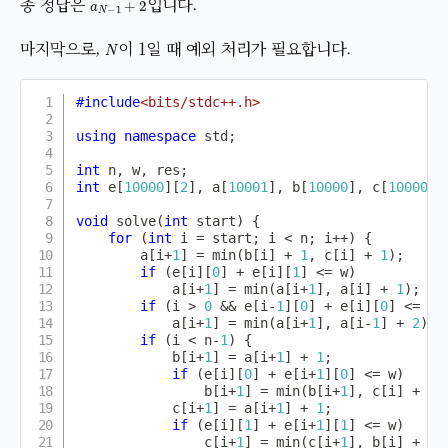
종 정답은
입니다.
N
마지막으로,
이 1일 때 예외 처리가 필요합니다.
#
include
<bits/stdc++.h>
using
namespace
 std
;
int
 n
,
 w
,
 res
;
int
 e
[
10000
]
[
2
]
,
 a
[
10001
]
,
 b
[
10000
]
,
 c
[
10000
]
;
void
solve
(
int
 start
)
{
for
(
int
 i 
=
 start
;
 i 
<
 n
;
 i
++
)
{
        a
[
i
+
1
]
=
min
(
b
[
i
]
+
1
,
 c
[
i
]
+
1
)
;
if
(
e
[
i
]
[
0
]
+
 e
[
i
]
[
1
]
<=
 w
)
            a
[
i
+
1
]
=
min
(
a
[
i
+
1
]
,
 a
[
i
]
+
1
)
;
if
(
i 
>
0
&&
 e
[
i
-
1
]
[
0
]
+
 e
[
i
]
[
0
]
<=
 w 
            a
[
i
+
1
]
=
min
(
a
[
i
+
1
]
,
 a
[
i
-
1
]
+
2
)
;
if
(
i 
<
 n
-
1
)
{
            b
[
i
+
1
]
=
 a
[
i
+
1
]
+
1
;
if
(
e
[
i
]
[
0
]
+
 e
[
i
+
1
]
[
0
]
<=
 w
)
                b
[
i
+
1
]
=
min
(
b
[
i
+
1
]
,
 c
[
i
]
+
1
)
            c
[
i
+
1
]
=
 a
[
i
+
1
]
+
1
;
if
(
e
[
i
]
[
1
]
+
 e
[
i
+
1
]
[
1
]
<=
 w
)
                c
[
i
+
1
]
=
min
(
c
[
i
+
1
]
,
 b
[
i
]
+
1
)