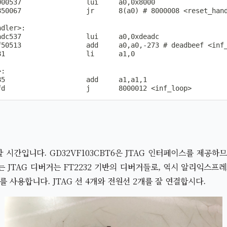
00537                lui     a0,0x8000

50067                jr      8(a0) # 8000008 <reset_hand
dler>:

dc537                lui     a0,0xdeadc

f50513                add     a0,a0,-273 # deadbeef <inf_
1                    li      a1,0

:

5                    add     a1,a1,1

fd                    j       8000012 <inf_loop>
시간입니다. GD32VF103CBT6은 JTAG 인터페이스를 제공하
 JTAG 디버거는 FT2232 기반의 디버거들로, 역시 알리익스프
를 사용합니다. JTAG 선 4개와 전원선 2개를 잘 연결합시다.