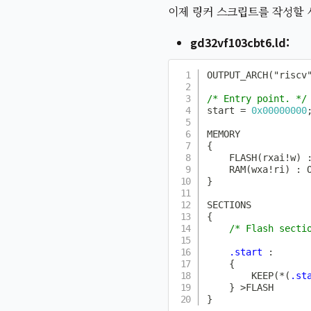
이제 링커 스크립트를 작성할 
gd32vf103cbt6.ld
OUTPUT_ARCH
(
"riscv
/* Entry point. */
start 
=
0x00000000
{
FLASH
(
rxai
!
w
)
RAM
(
wxa
!
ri
)
:
 
}
{
/* Flash secti
.start
:
{
KEEP
(
*
(
.st
}
>
}