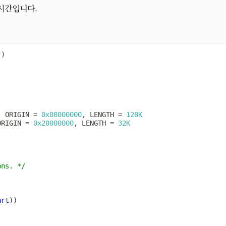
시간입니다.
"
)
;
:
 ORIGIN 
=
0x08000000
,
 LENGTH 
=
128K
ORIGIN 
=
0x20000000
,
 LENGTH 
=
32K
ons. */
art
)
)