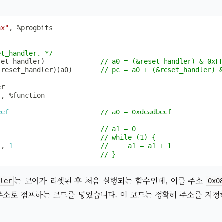
ax"
, 
%
progbits

et_handler. */
set_handler)              
// a0 = (&reset_handler) & 0xF
(reset_handler)(a0)       
// pc = a0 + (&reset_handler) 
r, 
%
eef
// a0 = 0xdeadbeef
// a1 = 0
                          
// while (1) {
1, 
1
//     a1 = a1 + 1
                          
// }
는 코어가 리셋된 후 처음 실행되는 함수인데, 이를 주소
dler
0x0
주소로 점프하는 코드를 넣었습니다. 이 코드는 정확히 주소를 지