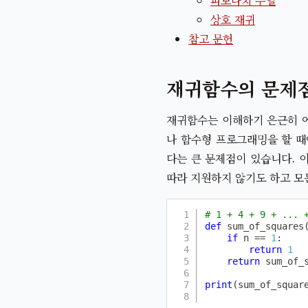
피보나치 수열
상호 재귀
참고 문헌
재귀함수의 문제
재귀함수는 이해하기 은근히 어
나 함수형 프로그래밍을 할 
다는 큰 문제점이 있습니다. 이걸
따라 지원하지 않기도 하고 모
# 1 + 4 + 9 + ... 
def
sum_of_squares
if
 n 
==
1
:
return
1
return
 sum_of_
print
(
sum_of_squar