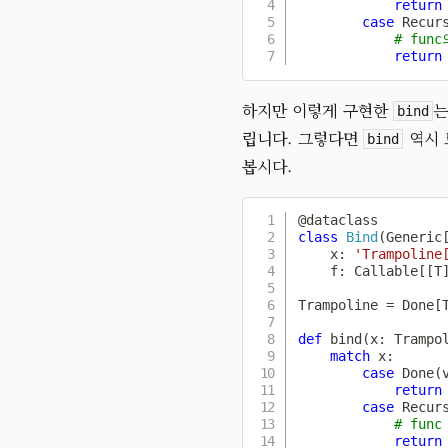
return
case
 Recur
# fu
return
하지만 이렇게 구현한
는
bind
립니다. 그렇다면
역시 
bind
봅시다.
@dataclass
class
Bind
(
Generic
    x
:
'Trampoline
    f
:
 Callable
[
[
T
Trampoline 
=
 Done
[
def
bind
(
x
:
 Trampo
match
 x
:
case
 Done
(
return
case
 Recur
# fun
return