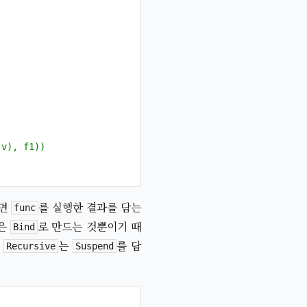
(v), f1))
니면
를 실행한 결과를 담는
func
담은
로 만드는 것뿐이기 때
Bind
제
는
를 담
Recursive
Suspend