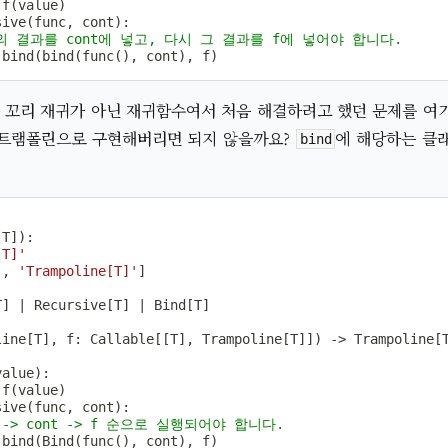
 f
(
value
)
sive
(
func
,
 cont
)
:
nc의 결과를 cont에 넣고, 다시 그 결과를 f에 넣어야 합니다.
 bind
(
bind
(
func
(
)
,
 cont
)
,
 f
)
 꼬리 재귀가 아닌 재귀함수여서 처음 해결하려고 했던 문제를 여
트램폴린으로 구현해버리면 되지 않을까요?
에 해당하는 클
bind
[
T
]
)
:
[T]'
]
,
'Trampoline[T]'
]
T
]
|
 Recursive
[
T
]
|
 Bind
[
T
]
line
[
T
]
,
 f
:
 Callable
[
[
T
]
,
 Trampoline
[
T
]
]
)
-
>
 Trampoline
[
value
)
:
 f
(
value
)
sive
(
func
,
 cont
)
:
c -> cont -> f 순으로 실행되어야 합니다.
 bind
(
Bind
(
func
(
)
,
 cont
)
,
 f
)