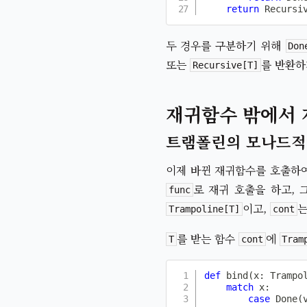
return
 Recursi
두 경우를 구분하기 위해
Don
또는
를 반환하
Recursive[T]
재귀함수 밖에서 
트램폴린의 모나드적
이제 바뀐 재귀함수를 호출하
로 재귀 호출을 하고,
func
이고,
Trampoline[T]
cont
를 받는 함수
에
T
cont
Tram
def
bind
(
x
:
 Trampo
match
 x
:
case
 Done
(