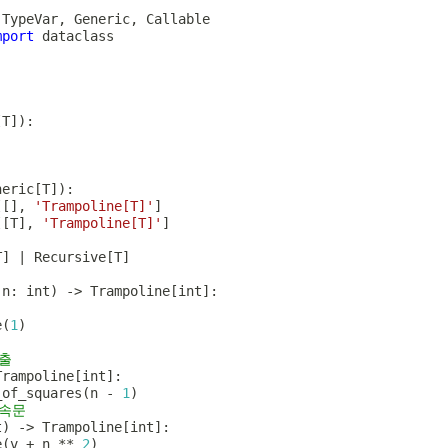
 TypeVar
,
 Generic
,
mport
 dataclass

[
T
]
)
:
neric
[
T
]
)
:
[
[
]
,
'Trampoline[T]'
]
[
[
T
]
,
'Trampoline[T]'
]
T
]
|
 Recursive
[
T
]
(
n
:
int
)
-
>
 Trampoline
[
int
]
:
e
(
1
)
출
Trampoline
[
int
]
:
_of_squares
(
n 
-
1
)
후속문
t
)
-
>
 Trampoline
[
int
]
:
e
(
v 
+
 n 
**
2
)