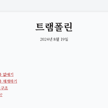
트램폴린
2024년 8월 19일
출 없애기
출 재개하기
 구조
?