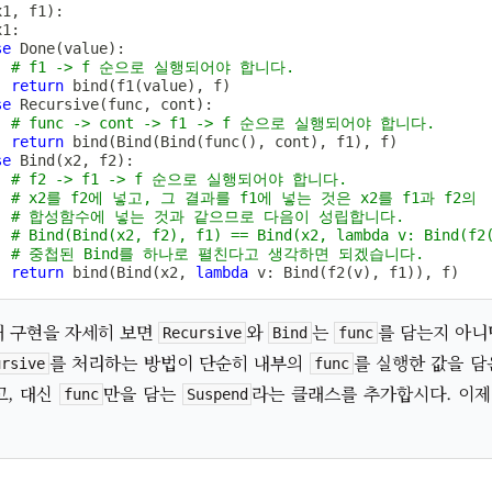
x1
,
 f1
)
:
x1
:
se
 Done
(
value
)
:
# f1 -> f 순으로 실행되어야 합니다.
return
 bind
(
f1
(
value
)
,
 f
)
se
 Recursive
(
func
,
 cont
)
:
# func -> cont -> f1 -> f 순으로 실행되어야 합니다.
return
 bind
(
Bind
(
Bind
(
func
(
)
,
 cont
)
,
 f1
)
,
 f
)
se
 Bind
(
x2
,
 f2
)
:
# f2 -> f1 -> f 순으로 실행되어야 합니다.
# x2를 f2에 넣고, 그 결과를 f1에 넣는 것은 x2를 f1과 f2의
# 합성함수에 넣는 것과 같으므로 다음이 성립합니다.
# Bind(Bind(x2, f2), f1) == Bind(x2, lambda v: Bind(f2
# 중첩된 Bind를 하나로 펼친다고 생각하면 되겠습니다.
return
 bind
(
Bind
(
x2
,
lambda
 v
:
 Bind
(
f2
(
v
)
,
 f1
)
)
,
 f
)
새 구현을 자세히 보면
와
는
를 담는지 아
Recursive
Bind
func
를 처리하는 방법이 단순히 내부의
를 실행한 값을 
ursive
func
고, 대신
만을 담는
라는 클래스를 추가합시다. 이
func
Suspend