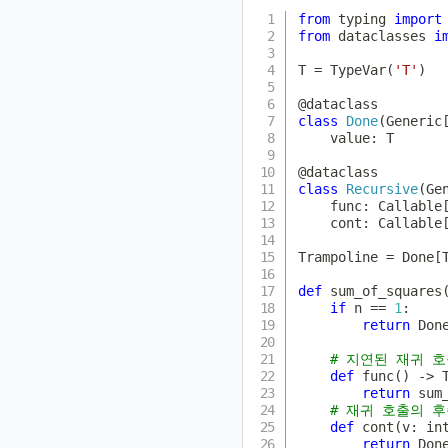
from
 typing 
import
from
 dataclasses 
i
T 
=
 TypeVar
(
'T'
)
@dataclass
class
Done
(
Generic
    value
:
 T

@dataclass
class
Recursive
(
Ge
    func
:
 Callable
    cont
:
 Callable
Trampoline 
=
 Done
[
def
sum_of_squares
if
 n 
==
1
:
return
 Don
# 지연된 재귀 호
def
func
(
)
-
>
 
return
 sum
# 재귀 호출의 
def
cont
(
v
:
in
return
 Don