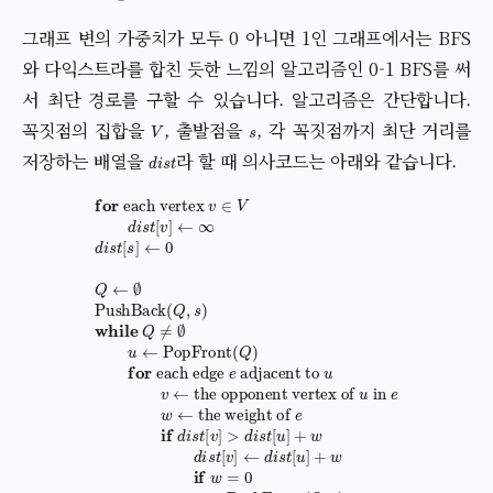
그래프 변의 가중치가 모두 0 아니면 1인 그래프에서는 BFS
와 다익스트라를 합친 듯한 느낌의 알고리즘인 0-1 BFS를 써
서 최단 경로를 구할 수 있습니다. 알고리즘은 간단합니다.
V
s
꼭짓점의 집합을
, 출발점을
, 각 꼭짓점까지 최단 거리를
d
i
s
t
저장하는 배열을
라 할 때 의사코드는 아래와 같습니다.
each vertex
the weight of
e
if
each edge
d
v
i
∈
s
t
[
V
v
e
d
]
adjacent to
>
i
s
d
t
i
[
s
the opponent vertex of
v
t
]
[
←
u
u
]
∞
in
+
w
d
d
i
e
for
s
i
w
t
u
s
[
t
v
s
←
[
]
←
v
←
]
←
0
Q
d
←
i
s
t
∅
[
u
PushBack
]
+
w
if
w
=
0
(
PushFront
Q
,
s
)
while