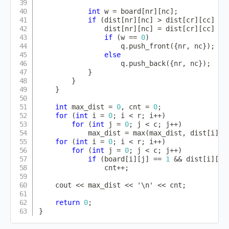
int
 w 
=
 board
[
nr
]
[
nc
]
;
if
(
dist
[
nr
]
[
nc
]
>
 dist
[
cr
]
[
cc
]
+
 
                dist
[
nr
]
[
nc
]
=
 dist
[
cr
]
[
cc
]
+
 
if
(
w 
==
0
)
                    q
.
push_front
(
{
nr
,
 nc
}
)
;
else
                    q
.
push_back
(
{
nr
,
 nc
}
)
;
}
}
}
int
 max_dist 
=
0
,
 cnt 
=
0
;
for
(
int
 i 
=
0
;
 i 
<
 r
;
 i
++
)
for
(
int
 j 
=
0
;
 j 
<
 c
;
 j
++
)
            max_dist 
=
max
(
max_dist
,
 dist
[
i
]
[
j
for
(
int
 i 
=
0
;
 i 
<
 r
;
 i
++
)
for
(
int
 j 
=
0
;
 j 
<
 c
;
 j
++
)
if
(
board
[
i
]
[
j
]
==
1
&&
 dist
[
i
]
[
j
]
                cnt
++
;
    cout 
<<
 max_dist 
<<
'\n'
<<
 cnt
;
return
0
;
}