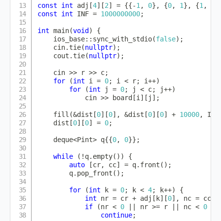
const
int
 adj
[
4
]
[
2
]
=
{
{
-
1
,
0
}
,
{
0
,
1
}
,
{
1
,
0
}
const
int
 INF 
=
1000000000
;
int
main
(
void
)
{
    ios_base
::
sync_with_stdio
(
false
)
;
    cin
.
tie
(
nullptr
)
;
    cout
.
tie
(
nullptr
)
;
    cin 
>>
 r 
>>
 c
;
for
(
int
 i 
=
0
;
 i 
<
 r
;
 i
++
)
for
(
int
 j 
=
0
;
 j 
<
 c
;
 j
++
)
            cin 
>>
 board
[
i
]
[
j
]
;
fill
(
&
dist
[
0
]
[
0
]
,
&
dist
[
0
]
[
0
]
+
10000
,
 INF
    dist
[
0
]
[
0
]
=
0
;
    deque
<
Pint
>
 q
{
{
0
,
0
}
}
;
while
(
!
q
.
empty
(
)
)
{
auto
[
cr
,
 cc
]
=
 q
.
front
(
)
;
        q
.
pop_front
(
)
;
for
(
int
 k 
=
0
;
 k 
<
4
;
 k
++
)
{
int
 nr 
=
 cr 
+
 adj
[
k
]
[
0
]
,
 nc 
=
 cc 
+
if
(
nr 
<
0
||
 nr 
>=
 r 
||
 nc 
<
0
||
continue
;