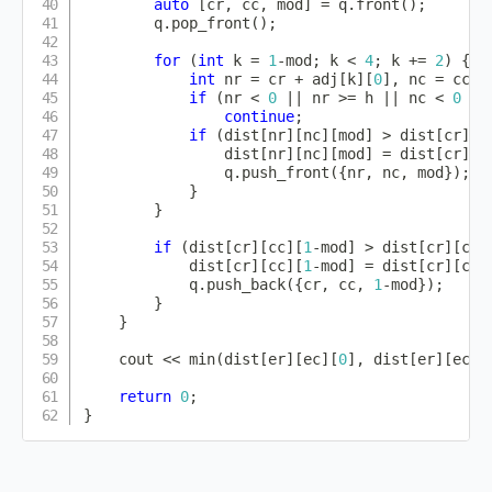
auto
[
cr
,
 cc
,
 mod
]
=
 q
.
front
(
)
;
        q
.
pop_front
(
)
;
for
(
int
 k 
=
1
-
mod
;
 k 
<
4
;
 k 
+=
2
)
{
int
 nr 
=
 cr 
+
 adj
[
k
]
[
0
]
,
 nc 
=
 cc 
+
if
(
nr 
<
0
||
 nr 
>=
 h 
||
 nc 
<
0
||
continue
;
if
(
dist
[
nr
]
[
nc
]
[
mod
]
>
 dist
[
cr
]
[
c
                dist
[
nr
]
[
nc
]
[
mod
]
=
 dist
[
cr
]
[
c
                q
.
push_front
(
{
nr
,
 nc
,
 mod
}
)
;
}
}
if
(
dist
[
cr
]
[
cc
]
[
1
-
mod
]
>
 dist
[
cr
]
[
cc
]
            dist
[
cr
]
[
cc
]
[
1
-
mod
]
=
 dist
[
cr
]
[
cc
]
            q
.
push_back
(
{
cr
,
 cc
,
1
-
mod
}
)
;
}
}
    cout 
<<
min
(
dist
[
er
]
[
ec
]
[
0
]
,
 dist
[
er
]
[
ec
]
[
return
0
;
}