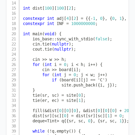
int
 dist
[
100
]
[
100
]
[
2
]
;
constexpr
int
 adj
[
4
]
[
2
]
=
{
{
-
1
,
0
}
,
{
0
,
1
}
,
{
1
constexpr
int
 INF 
=
1000000000
;
int
main
(
void
)
{
    ios_base
::
sync_with_stdio
(
false
)
;
    cin
.
tie
(
nullptr
)
;
    cout
.
tie
(
nullptr
)
;
    cin 
>>
 w 
>>
 h
;
for
(
int
 i 
=
0
;
 i 
<
 h
;
 i
++
)
{
        cin 
>>
 board
[
i
]
;
for
(
int
 j 
=
0
;
 j 
<
 w
;
 j
++
)
if
(
board
[
i
]
[
j
]
==
'C'
)
                site
.
push_back
(
{
i
,
 j
}
)
;
}
tie
(
sr
,
 sc
)
=
 site
[
0
]
;
tie
(
er
,
 ec
)
=
 site
[
1
]
;
fill
(
&
dist
[
0
]
[
0
]
[
0
]
,
&
dist
[
0
]
[
0
]
[
0
]
+
2000
    dist
[
sr
]
[
sc
]
[
0
]
=
 dist
[
sr
]
[
sc
]
[
1
]
=
0
;
    deque
<
Tint
>
 q
{
{
sr
,
 sc
,
0
}
,
{
sr
,
 sc
,
1
}
}
;
while
(
!
q
.
empty
(
)
)
{