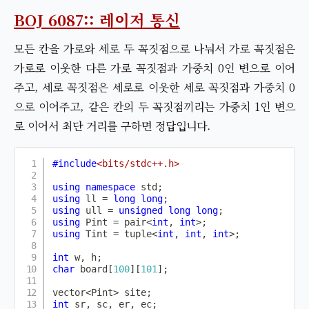
BOJ 6087:: 레이저 통신
모든 칸을 가로와 세로 두 꼭짓점으로 나눠서 가로 꼭짓점은
가로로 이웃한 다른 가로 꼭짓점과 가중치 0인 변으로 이어
주고, 세로 꼭짓점은 세로로 이웃한 세로 꼭짓점과 가중치 0
으로 이어주고, 같은 칸의 두 꼭짓점끼리는 가중치 1인 변으
로 이어서 최단 거리를 구하면 정답입니다.
#
include
<bits/stdc++.h>
using
namespace
 std
;
using
 ll 
=
long
long
;
using
 ull 
=
unsigned
long
long
;
using
 Pint 
=
 pair
<
int
,
int
>
;
using
 Tint 
=
 tuple
<
int
,
int
,
int
>
;
int
 w
,
 h
;
char
 board
[
100
]
[
101
]
;
vector
<
Pint
>
 site
;
int
 sr
,
 sc
,
 er
,
 ec
;