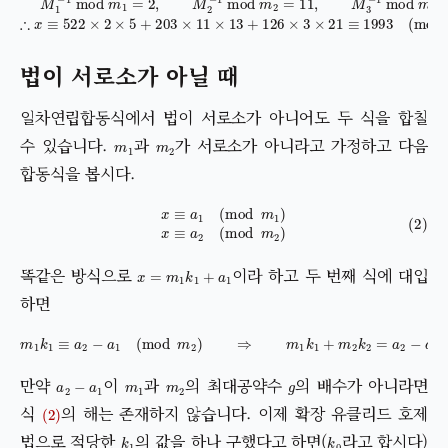
법이 서로소가 아닐 때
일차연립합동식에서 법이 서로소가 아니어도 두 식을 합칠
m
1
m
2
수 있습니다.
과
가 서로소가 아니라고 가정하고 다음
합동식을 봅시다.
(2)
x
≡
a
1
(
mod
m
1
)
x
≡
a
2
(
mod
m
2
)
x
=
m
1
k
1
+
a
1
똑같은 방식으로
이라 하고 두 번째 식에 대입
하면
m
1
k
1
≡
a
2
−
a
1
(
mod
m
2
)
⇒
m
1
k
1
+
m
2
k
2
=
a
2
−
a
1
a
2
−
a
1
m
1
m
2
g
만약
이
과
의 최대공약수
의 배수가 아니라면
(2)
식
의 해는 존재하지 않습니다. 이제 확장 유클리드 호제
k
1
k
0
법으로 적당한
의 값을 하나 구했다고 하면(
라고 합시다)