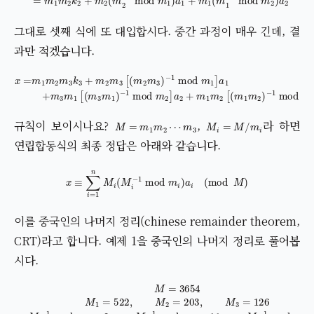
그대로 셋째 식에 또 대입합시다. 중간 과정이 매우 긴데, 결
과만 적겠습니다.
x
=
m
1
m
2
m
3
k
3
+
m
2
m
3
[
(
m
2
m
3
)
−
1
mod
m
1
]
a
1
+
m
3
m
1
[
(
m
3
m
1
M
=
m
1
m
2
⋯
m
3
M
i
=
M
/
m
i
규칙이 보이시나요?
,
라 하면
연립합동식의 최종 정답은 아래와 같습니다.
x
≡
∑
i
=
1
n
M
i
(
M
i
−
1
mod
m
i
)
a
i
(
mod
M
)
이를 중국인의 나머지 정리(chinese remainder theorem,
CRT)라고 합니다. 예제 1을 중국인의 나머지 정리로 풀어봅
시다.
M
=
3654
M
1
=
522
,
M
2
=
203
,
M
3
=
126
M
1
−
1
mod
m
1
=
2
,
M
2
−
1
mod