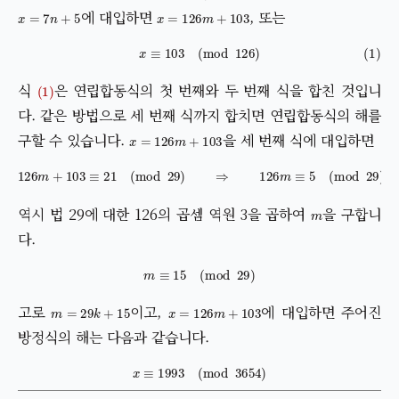
x
=
7
n
+
5
x
=
126
m
+
103
에 대입하면
, 또는
(1)
x
≡
103
(
mod
126
)
(1)
식
은 연립합동식의 첫 번째와 두 번째 식을 합친 것입니
다. 같은 방법으로 세 번째 식까지 합치면 연립합동식의 해를
x
=
126
m
+
103
구할 수 있습니다.
을 세 번째 식에 대입하면
126
m
+
103
≡
21
(
mod
29
)
⇒
126
m
≡
5
(
mod
29
)
m
역시 법 29에 대한 126의 곱셈 역원 3을 곱하여
을 구합니
다.
m
≡
15
(
mod
29
)
m
=
29
k
+
15
x
=
126
m
+
103
고로
이고,
에 대입하면 주어진
방정식의 해는 다음과 같습니다.
x
≡
1993
(
mod
3654
)