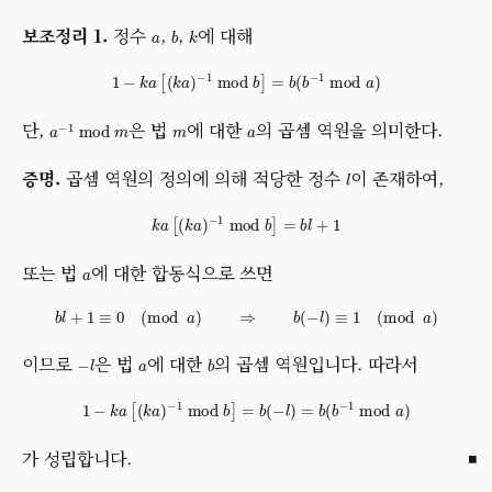
a
b
k
정수
,
,
에 대해
1
−
k
a
[
(
k
a
)
−
1
mod
b
]
=
b
(
b
−
1
mod
a
)
a
−
1
mod
m
m
a
단,
은 법
에 대한
의 곱셈 역원을 의미한다.
l
곱셈 역원의 정의에 의해 적당한 정수
이 존재하여,
k
a
[
(
k
a
)
−
1
mod
b
]
=
b
l
+
1
a
또는 법
에 대한 합동식으로 쓰면
b
l
+
1
≡
0
(
mod
a
)
⇒
b
(
−
l
)
≡
1
(
mod
a
)
−
l
a
b
이므로
은 법
에 대한
의 곱셈 역원입니다. 따라서
1
−
k
a
[
(
k
a
)
−
1
mod
b
]
=
b
(
−
l
)
=
b
(
b
−
1
mod
a
)
가 성립합니다.