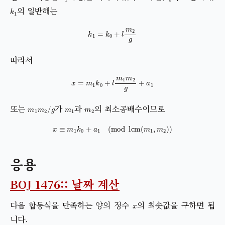
k
1
의 일반해는
k
1
=
k
0
+
l
m
2
g
따라서
x
=
m
1
k
0
+
l
m
1
m
2
g
+
a
1
m
1
m
2
/
g
m
1
m
2
또는
가
과
의 최소공배수이므로
x
≡
m
1
k
0
+
a
1
(
mod
lcm
(
m
1
,
m
2
)
)
응용
BOJ 1476:: 날짜 계산
x
다음 합동식을 만족하는 양의 정수
의 최솟값을 구하면 됩
니다.