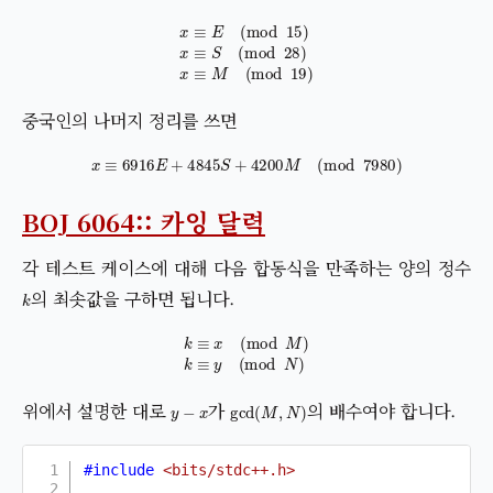
x
≡
E
(
mod
15
)
x
≡
S
(
mod
28
)
x
≡
M
(
mod
19
)
중국인의 나머지 정리를 쓰면
x
≡
6916
E
+
4845
S
+
4200
M
(
mod
7980
)
BOJ 6064:: 카잉 달력
각 테스트 케이스에 대해 다음 합동식을 만족하는 양의 정수
k
의 최솟값을 구하면 됩니다.
k
≡
x
(
mod
M
)
k
≡
y
(
mod
N
)
y
−
x
gcd
(
M
,
N
)
위에서 설명한 대로
가
의 배수여야 합니다.
#
include
<bits/stdc++.h>