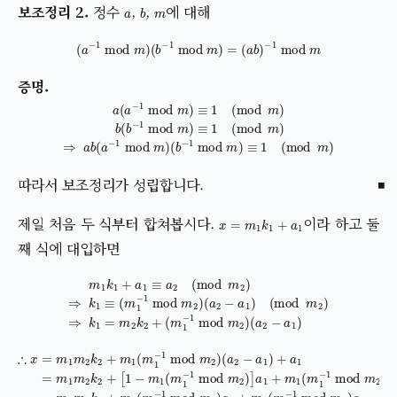
a
b
m
정수
,
,
에 대해
(
a
−
1
mod
m
)
(
b
−
1
mod
m
)
=
(
a
b
)
−
1
mod
m
a
(
a
−
1
mod
m
)
≡
1
(
(
mod
b
−
1
mod
m
)
b
m
(
b
)
−
≡
1
mod
1
(
mod
m
m
)
≡
)
1
(
mod
m
)
⇒
a
b
(
a
−
1
따라서 보조정리가 성립합니다.
x
=
m
1
k
1
+
a
1
제일 처음 두 식부터 합쳐봅시다.
이라 하고 둘
째 식에 대입하면
m
1
k
(
1
mod
+
a
1
≡
m
a
2
2
)
⇒
(
mod
k
1
=
m
m
2
2
)
k
⇒
2
+
k
(
1
m
≡
1
(
−
m
1
mod
1
−
1
mod
m
2
)
m
(
a
2
2
)
−
(
a
a
2
1
)
−
a
1
)
[
1
∴
−
x
m
=
1
m
(
m
1
m
1
−
2
1
k
mod
2
+
m
m
1
(
2
m
)
]
1
a
−
1
1
+
mod
m
1
(
m
m
1
2
−
)
1
(
a
mod
2
−
a
m
1
)
+
2
a
)
a
1
2
=
=
m
m
1
m
1
m
2
2
k
k
2
2
+
+
m