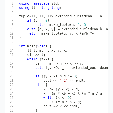
using
namespace
 std
;
using
 ll 
=
long
long
;
tuple
<
ll
,
 ll
,
 ll
>
extended_euclidean
(
ll a
,
 ll 
if
(
b 
==
0
)
return
make_tuple
(
a
,
1
,
0
)
;
auto
[
g
,
 x
,
 y
]
=
extended_euclidean
(
b
,
 a
%
b
return
make_tuple
(
g
,
 y
,
 x
-
(
a
/
b
)
*
y
)
;
}
int
main
(
void
)
{
    ll t
,
 m
,
 n
,
 x
,
 y
,
 k
;
    cin 
>>
 t
;
while
(
t
--
)
{
        cin 
>>
 m 
>>
 n 
>>
 x 
>>
 y
;
auto
[
g
,
 k0
,
 _
]
=
extended_euclidean
(
m
if
(
(
y 
-
 x
)
%
 g 
!=
0
)
            cout 
<<
"-1"
<<
 endl
;
else
{
            k0 
*=
(
y 
-
 x
)
/
 g
;
            k 
=
(
m 
*
 k0 
+
 x
)
%
(
m 
*
 n 
/
 g
)
;
while
(
k 
<=
0
)
                k 
+=
 m 
*
 n 
/
 g
;
            cout 
<<
 k 
<<
 endl
;
}