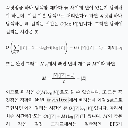
꼭짓점을 하나 탐색할 때마다 둘 사이에 변이 있는지 탐색해
야 하는데, 이걸 이분 탐색으로 처리한다고 하면 꼭짓점 하나
O
(
log
|
V
|
)
탐색하는 데 걸리는 시간은
입니다. 그러면 탐색에
걸리는 시간은 총
O
(
∑
v
∈
V
[
|
V
|
−
−
1
1
−
)
−
deg
2
|
E
(
|
v
]
log
)
]
log
|
V
|
|
V
)
|
)
=
O
(
[
|
V
|
(
|
V
|
K
|
V
|
M
또는 완전 그래프
에서 빠진 변의 개수를
이라 하면
M
=
|
V
|
(
|
V
|
−
1
)
2
−
|
E
|
O
(
M
log
|
V
|
)
이므로 위 식은
로도 쓸 수 있습니다. 또 모든 꼭
짓점은 정확히 한 번
에서 빠지는데 이걸 set으로
Unvisited
O
(
|
V
|
log
|
V
|
)
구현하면 여기 걸리는 시간은 총
입니다. 따라서
O
(
(
|
V
|
+
M
)
log
|
V
|
)
M
최종 시간복잡도는
가 됩니다.
이 충분
히 작은 밀집 그래프에서는 일반적인 BFS가