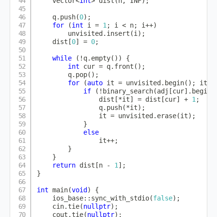
    vector
<
int
>
dist
(
n
,
 INF
)
;
    q
.
push
(
0
)
;
for
(
int
 i 
=
1
;
 i 
<
 n
;
 i
++
)
        unvisited
.
insert
(
i
)
;
    dist
[
0
]
=
0
;
while
(
!
q
.
empty
(
)
)
{
int
 cur 
=
 q
.
front
(
)
;
        q
.
pop
(
)
;
for
(
auto
 it 
=
 unvisited
.
begin
(
)
;
 it 
!
if
(
!
binary_search
(
adj
[
cur
]
.
begin
(
                dist
[
*
it
]
=
 dist
[
cur
]
+
1
;
                q
.
push
(
*
it
)
;
                it 
=
 unvisited
.
erase
(
it
)
;
}
else
                it
++
;
}
}
return
 dist
[
n 
-
1
]
;
}
int
main
(
void
)
{
    ios_base
::
sync_with_stdio
(
false
)
;
    cin
.
tie
(
nullptr
)
;
    cout
.
tie
(
nullptr
)
;