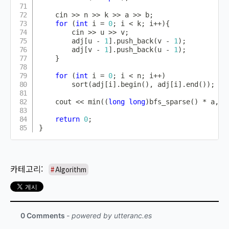
    cin 
>>
 n 
>>
 k 
>>
 a 
>>
 b
;
for
(
int
 i 
=
0
;
 i 
<
 k
;
 i
++
)
{
        cin 
>>
 u 
>>
 v
;
        adj
[
u 
-
1
]
.
push_back
(
v 
-
1
)
;
        adj
[
v 
-
1
]
.
push_back
(
u 
-
1
)
;
}
for
(
int
 i 
=
0
;
 i 
<
 n
;
 i
++
)
sort
(
adj
[
i
]
.
begin
(
)
,
 adj
[
i
]
.
end
(
)
)
;
    cout 
<<
min
(
(
long
long
)
bfs_sparse
(
)
*
 a
,
(
return
0
;
}
Algorithm