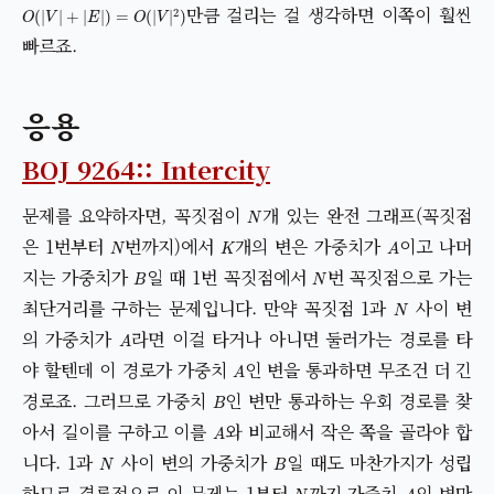
O
(
|
V
|
+
|
E
|
)
=
O
(
|
V
|
2
)
만큼 걸리는 걸 생각하면 이쪽이 훨씬
빠르죠.
응용
BOJ 9264:: Intercity
N
문제를 요약하자면, 꼭짓점이
개 있는 완전 그래프(꼭짓점
N
K
A
은 1번부터
번까지)에서
개의 변은 가중치가
이고 나머
B
N
지는 가중치가
일 때 1번 꼭짓점에서
번 꼭짓점으로 가는
N
최단거리를 구하는 문제입니다. 만약 꼭짓점 1과
사이 변
A
의 가중치가
라면 이걸 타거나 아니면 둘러가는 경로를 타
A
야 할텐데 이 경로가 가중치
인 변을 통과하면 무조건 더 긴
B
경로죠. 그러므로 가중치
인 변만 통과하는 우회 경로를 찾
A
아서 길이를 구하고 이를
와 비교해서 작은 쪽을 골라야 합
N
B
니다. 1과
사이 변의 가중치가
일 때도 마찬가지가 성립
N
A
하므로 결론적으로 이 문제는 1부터
까지 가중치
인 변만