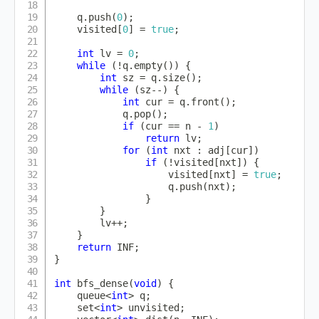
    q
.
push
(
0
)
;
    visited
[
0
]
=
true
;
int
 lv 
=
0
;
while
(
!
q
.
empty
(
)
)
{
int
 sz 
=
 q
.
size
(
)
;
while
(
sz
--
)
{
int
 cur 
=
 q
.
front
(
)
;
            q
.
pop
(
)
;
if
(
cur 
==
 n 
-
1
)
return
 lv
;
for
(
int
 nxt 
:
 adj
[
cur
]
)
if
(
!
visited
[
nxt
]
)
{
                    visited
[
nxt
]
=
true
;
                    q
.
push
(
nxt
)
;
}
}
        lv
++
;
}
return
 INF
;
}
int
bfs_dense
(
void
)
{
    queue
<
int
>
 q
;
    set
<
int
>
 unvisited
;