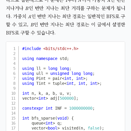
B
지나거나
인 변만 지나는 최단 거리를 구하는 문제가 됩니
A
다. 가중치
인 변만 지나는 최단 경로는 일반적인 BFS로 구
B
할 수 있고,
인 변만 지나는 최단 경로는 이 글에서 설명한
BFS로 구할 수 있습니다.
#
include
<bits/stdc++.h>
using
namespace
 std
;
using
 ll 
=
long
long
;
using
 ull 
=
unsigned
long
long
;
using
 Pint 
=
 pair
<
int
,
int
>
;
using
 Tint 
=
 tuple
<
int
,
int
,
int
>
;
int
 n
,
 k
,
 a
,
 b
,
 u
,
 v
;
vector
<
int
>
 adj
[
500000
]
;
constexpr
int
 INF 
=
1000000000
;
int
bfs_sparse
(
void
)
{
    queue
<
int
>
 q
;
    vector
<
bool
>
visited
(
n
,
false
)
;