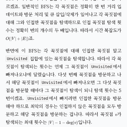
르겠죠. 일반적인 BFS는 각 꼭짓점은 정확히 한 번 거리 업
데이트와 방문 처리 및 큐 삽입/삭제가 일어나고 각 꼭짓점에
대해 그와 인접한 꼭짓점을 탐색하므로 인접 꼭짓점 탐색 횟
수는 정확히 변의 개수의 두 배입니다. 따라서 시간 복잡도가
O
(
|
V
|
+
|
E
|
)
죠.
반면에 이 BFS는 각 꼭짓점에 대해 인접한 꼭짓점 말고
집합에 있는 꼭짓점을 탐색합니다. 따라서 각 꼭
Unvisited
짓점이 탐색되는 횟수는 언제 그 꼭짓점이
에서
Unvisited
빠져나오냐에 달렸습니다. 다섯 번째 꼭짓점을 방문하고 나
서 해당 꼭짓점이
에서 빠져나오면 그 다섯 꼭짓
Unvisited
점을 방문할 때마다 그 꼭짓점이 탐색이 되니 탐색 횟수는 5
번이겠죠.
에서 빠지려면 인접한 꼭짓점을 방문
Unvisited
해야 하므로 최악의 경우는 인접하지 않은 꼭짓점을 모두 방
v
문하고 해당 꼭짓점을 방문하는 겁니다. 따라서 꼭짓점
가
|
V
|
−
1
−
deg
(
v
)
탐색되는 최대 횟수는
입니다.