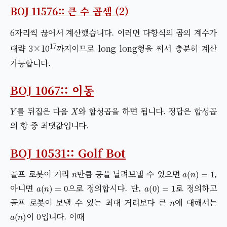
BOJ 11576:: 큰 수 곱셈 (2)
6자리씩 끊어서 계산했습니다. 이러면 다항식의 곱의 계수가
17
대략 3×10
까지이므로 long long형을 써서 충분히 계산
가능합니다.
BOJ 1067:: 이동
Y
X
를 뒤집은 다음
와 합성곱을 하면 됩니다. 정답은 합성곱
의 항 중 최댓값입니다.
BOJ 10531:: Golf Bot
n
a
(
n
)
=
1
골프 로봇이 거리
만큼 공을 날려보낼 수 있으면
,
a
(
n
)
=
0
a
(
0
)
=
1
아니면
으로 정의합시다. 단,
로 정의하고
n
골프 로봇이 보낼 수 있는 최대 거리보다 큰
에 대해서는
a
(
n
)
이 0입니다. 이때