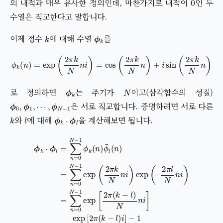
의 내적과 매우 유사한 정의인데, 마찬가지로 내적이 0인 두
수열은 직교한다고 말합니다.
k
ϕ
k
이제 정수
에 대해 수열
를
ϕ
k
(
n
)
=
exp
(
2
π
k
N
n
i
)
=
cos
(
2
π
k
N
n
)
+
i
sin
(
2
π
k
N
n
)
ϕ
k
N
로 정의하면
는 주기가
이고(삼각함수의 성질)
ϕ
0
,
ϕ
1
,
⋯
,
ϕ
N
−
1
은 서로 직교합니다. 증명하려면 서로 다른
k
l
ϕ
k
⋅
ϕ
l
와
에 대해
을 계산해보면 됩니다.
ϕ
k
2
⋅
π
ϕ
l
l
N
=
∑
n
i
n
)
=
=
∑
0
N
n
−
=
1
0
−
ϕ
N
1
k
exp
−
(
n
1
exp
)
[
ϕ
2
¯
π
l
[
(
N
2
n
π
(
)
k
=
(
k
−
∑
−
l
)
l
n
i
)
]
N
=
−
0
1
n
N
=
i
]
0
−
=
1
exp
exp
[
(
2
2
π
π
(
k
k
N
−
l
n
)
i
i
]
)
ex