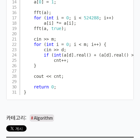
    a
[
0
]
=
1
;
fft
(
a
)
;
for
(
int
 i 
=
0
;
 i 
<
524288
;
 i
++
)
        a
[
i
]
*=
 a
[
i
]
;
fft
(
a
,
true
)
;
    cin 
>>
 m
;
for
(
int
 i 
=
0
;
 i 
<
 m
;
 i
++
)
{
        cin 
>>
 d
;
if
(
int
(
a
[
d
]
.
real
(
)
+
(
a
[
d
]
.
real
(
)
>
0
            cnt
++
;
}
    cout 
<<
 cnt
;
return
0
;
}
Algorithm