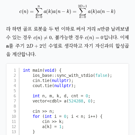
c
(
n
)
=
∑
k
=
0
n
a
(
k
)
a
(
n
−
k
)
=
∑
k
=
0
2
D
+
1
a
(
k
)
a
(
n
−
k
)
n
라 하면 골프 로봇을 두 번 이하로 써서 거리
만큼 날려보낼
c
(
n
)
≠
0
c
(
n
)
=
0
수 있는 경우
, 불가능한 경우
입니다. 이제
a
2
D
+
2
를 주기
인 수열로 생각하고 자기 자신과의 합성곱
을 계산합니다.
int
main
(
void
)
{
    ios_base
::
sync_with_stdio
(
false
)
;
    cin
.
tie
(
nullptr
)
;
    cout
.
tie
(
nullptr
)
;
int
 n
,
 m
,
 k
,
 d
,
 cnt 
=
0
;
    vector
<
cdbl
>
a
(
524288
,
0
)
;
    cin 
>>
 n
;
for
(
int
 i 
=
0
;
 i 
<
 n
;
 i
++
)
{
        cin 
>>
 k
;
        a
[
k
]
=
1
;
}