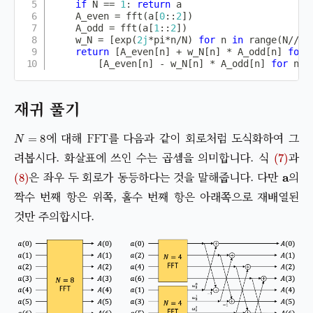
if
 N 
==
1
:
return
 a

    A_even 
=
 fft
(
a
[
0
:
:
2
]
)
    A_odd 
=
 fft
(
a
[
1
:
:
2
]
)
    w_N 
=
[
exp
(
2j
*
pi
*
n
/
N
)
for
 n 
in
range
(
N
//
2
)
return
[
A_even
[
n
]
+
 w_N
[
n
]
*
 A_odd
[
n
]
for
 
[
A_even
[
n
]
-
 w_N
[
n
]
*
 A_odd
[
n
]
for
 n 
i
재귀 풀기
N
=
8
에 대해 FFT를 다음과 같이 회로처럼 도식화하여 그
(7)
려봅시다. 화살표에 쓰인 수는 곱셈을 의미합니다. 식
과
(8)
a
은 좌우 두 회로가 동등하다는 것을 말해줍니다. 다만
의
짝수 번째 항은 위쪽, 홀수 번째 항은 아래쪽으로 재배열된
것만 주의합시다.