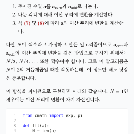
a
a
even
a
odd
주어진 수열
를
과
로 나눈다.
나눈 각각에 대해 이산 푸리에 변환을 계산한다.
(7)
(8)
a
식
및
에 따라
의 이산 푸리에 변환을 계산한
다.
N
a
even
다만
이 짝수라고 가정하고 만든 알고리즘이므로
과
a
odd
의 이산 푸리에 변환을 같은 방법으로 구하기 위해서는
N
/
2
N
/
4
…
,
,
또한 짝수여야 합니다. 고로 이 알고리즘은
N
이 2의 거듭제곱일 때만 작동하는데, 이 정도만 해도 당장
은 충분합니다.
N
=
1
이 방식을 파이썬으로 구현하면 아래와 같습니다.
인
경우에는 이산 푸리에 변환이 자기 자신입니다.
from
 cmath 
import
 exp
,
 pi

def
fft
(
a
)
:
    N 
=
len
(
a
)