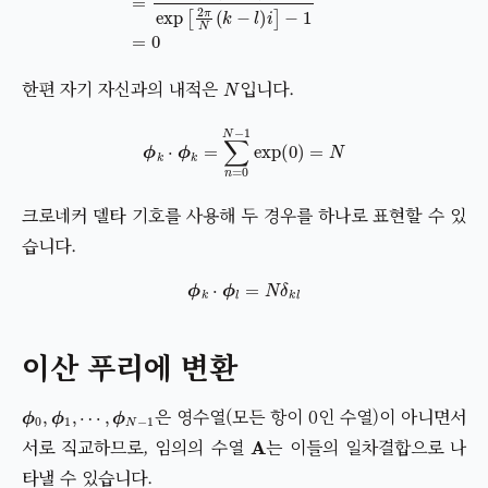
N
한편 자기 자신과의 내적은
입니다.
ϕ
k
⋅
ϕ
k
=
∑
n
=
0
N
−
1
exp
(
0
)
=
N
크로네커 델타 기호를 사용해 두 경우를 하나로 표현할 수 있
습니다.
ϕ
k
⋅
ϕ
l
=
N
δ
k
l
이산 푸리에 변환
ϕ
0
,
ϕ
1
,
⋯
,
ϕ
N
−
1
은 영수열(모든 항이 0인 수열)이 아니면서
A
서로 직교하므로, 임의의 수열
는 이들의 일차결합으로 나
타낼 수 있습니다.