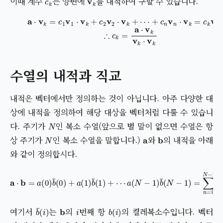
이때 계수
는 양변에
를 내적하여 구할 수 있습니다.
+
c
n
v
(1)
n
⋅
a
v
⋅
k
v
=
k
c
=
k
c
v
1
k
v
⋅
1
v
⋅
v
k
k
(2)
+
c
∴
2
v
c
2
k
⋅
=
v
a
k
⋅
+
v
k
⋯
v
k
⋅
v
k
수열의 내적과 직교
내적은 벡터에서만 정의하는 것이 아닙니다. 아주 다양한 대
상에 내적을 정의하여 해당 대상을 벡터처럼 다룰 수 있습니
N
다. 주기가
인 복소 수열(앞으로 별 말이 없으면 수열은 항
N
a
b
상 주기가
인 복소 수열을 말합니다.)
와
의 내적을 아래
와 같이 정의합시다.
a
(
N
−
a
1
⋅
)
b
b
=
¯
a
(
N
(
0
−
)
b
1
¯
)
=
(
0
∑
)
+
n
a
=
(
1
0
)
N
b
−
¯
(
1
1
a
)
(
+
n
⋯
)
b
¯
(
n
)
b
¯
(
i
)
b
i
b
(
i
)
여기서
는
의
번째 항
의 켤레복소수입니다. 벡터