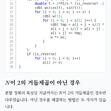
double
 t 
=
2
*
PI
/
s 
*
(
is_reverse
?
-
1
:
        cdbl 
ws
(
cos
(
t
)
,
sin
(
t
)
)
;
for
(
i 
=
0
;
 i 
<
 n
;
 i 
+=
 s
)
{
            cdbl 
w
(
1
)
;
for
(
j 
=
0
;
 j 
<
 s
/
2
;
 j
++
)
{
                cdbl tmp 
=
 a
[
i 
+
 j 
+
 s
/
2
]
*
 w
;
                a
[
i 
+
 j 
+
 s
/
2
]
=
 a
[
i 
+
 j
]
-
 tm
                a
[
i 
+
 j
]
+=
 tmp
;
                w 
*=
 ws
;
}
}
}
if
(
is_reverse
)
for
(
i 
=
0
;
 i 
<
 n
;
 i
++
)
            a
[
i
]
/=
 n
;
}
N
이 2의 거듭제곱이 아닌 경우
N
분할 정복의 특성상 지금까지는
이 2의 거듭제곱인 경우만
다루었습니다. 아닌 경우를 해결하는 방법은 두 가지가 있습
니다.