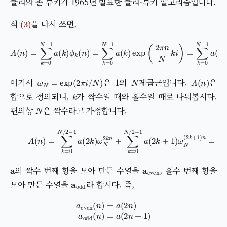
쿨리와 존 튜키가 1965년 발표한 쿨리-튜키 알고리즘입니다.
(3)
식
을 다시 쓰면,
A
(
n
)
=
∑
k
=
0
N
−
1
a
(
k
)
ϕ
k
(
n
)
=
∑
k
=
0
N
−
1
a
(
k
)
exp
(
2
π
n
N
k
i
)
=
ω
N
=
exp
(
2
π
i
/
N
)
N
A
(
n
)
여기서
은 1의
제곱근입니다.
은
k
합으로 정의되니,
가 짝수일 때와 홀수일 때로 나눠봅시다.
N
편의상
은 짝수라고 가정합니다.
(6)
A
(
n
)
=
∑
k
=
0
N
/
2
−
1
a
(
2
k
)
ω
N
2
k
n
+
∑
k
=
0
N
/
2
−
1
a
(
2
k
+
1
)
a
a
even
의 짝수 번째 항을 모아 만든 수열을
, 홀수 번째 항을
a
odd
모아 만든 수열을
라 합시다. 즉,
a
even
(
n
)
=
a
(
2
n
)
a
odd
(
n
)
=
a
(
2
n
+
1
)