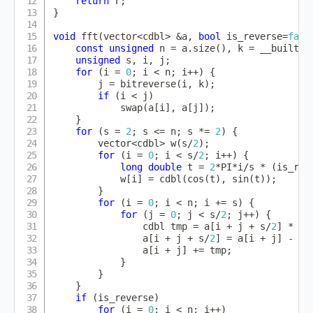
return
 r
;
}
void
fft
(
vector
<
cdbl
>
&
a
,
bool
 is_reverse
=
fals
const
unsigned
 n 
=
 a
.
size
(
)
,
 k 
=
__builtin
unsigned
 s
,
 i
,
 j
;
for
(
i 
=
0
;
 i 
<
 n
;
 i
++
)
{
        j 
=
bitreverse
(
i
,
 k
)
;
if
(
i 
<
 j
)
swap
(
a
[
i
]
,
 a
[
j
]
)
;
}
for
(
s 
=
2
;
 s 
<=
 n
;
 s 
*=
2
)
{
        vector
<
cdbl
>
w
(
s
/
2
)
;
for
(
i 
=
0
;
 i 
<
 s
/
2
;
 i
++
)
{
long
double
 t 
=
2
*
PI
*
i
/
s 
*
(
is_rev
            w
[
i
]
=
cdbl
(
cos
(
t
)
,
sin
(
t
)
)
;
}
for
(
i 
=
0
;
 i 
<
 n
;
 i 
+=
 s
)
{
for
(
j 
=
0
;
 j 
<
 s
/
2
;
 j
++
)
{
                cdbl tmp 
=
 a
[
i 
+
 j 
+
 s
/
2
]
*
 w
[
                a
[
i 
+
 j 
+
 s
/
2
]
=
 a
[
i 
+
 j
]
-
 tm
                a
[
i 
+
 j
]
+=
 tmp
;
}
}
}
if
(
is_reverse
)
for
(
i 
=
0
;
 i 
<
 n
;
 i
++
)