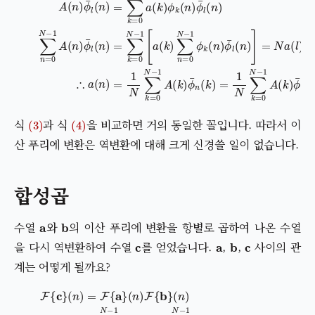
(3)
(4)
식
과 식
을 비교하면 거의 동일한 꼴입니다. 따라서 이
산 푸리에 변환은 역변환에 대해 크게 신경쓸 일이 없습니다.
합성곱
a
b
수열
와
의 이산 푸리에 변환을 항별로 곱하여 나온 수열
c
a
b
c
을 다시 역변환하여 수열
를 얻었습니다.
,
,
사이의 관
계는 어떻게 될까요?
(
n
)
=
∑
k
=
0
N
(5)
−
1
∴
a
(
c
k
F
(
)
n
{
ϕ
c
)
k
=
}
(
(
∑
n
n
)
)
k
=
∑
=
F
0
l
{
=
N
a
0
}
−
(
N
n
1
−
a
)
F
1
(
k
b
{
b
)
(
b
l
}
)
(
ϕ
n
l
(
−
n
k
)
)
=
∑
k
=
0
N
−
1
∑