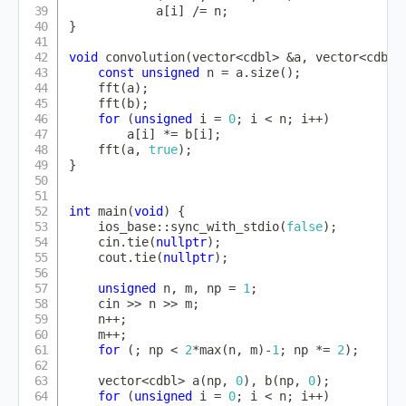
            a
[
i
]
/=
 n
;
}
void
convolution
(
vector
<
cdbl
>
&
a
,
 vector
<
cdbl
>
const
unsigned
 n 
=
 a
.
size
(
)
;
fft
(
a
)
;
fft
(
b
)
;
for
(
unsigned
 i 
=
0
;
 i 
<
 n
;
 i
++
)
        a
[
i
]
*=
 b
[
i
]
;
fft
(
a
,
true
)
;
}
int
main
(
void
)
{
    ios_base
::
sync_with_stdio
(
false
)
;
    cin
.
tie
(
nullptr
)
;
    cout
.
tie
(
nullptr
)
;
unsigned
 n
,
 m
,
 np 
=
1
;
    cin 
>>
 n 
>>
 m
;
    n
++
;
    m
++
;
for
(
;
 np 
<
2
*
max
(
n
,
 m
)
-
1
;
 np 
*=
2
)
;
    vector
<
cdbl
>
a
(
np
,
0
)
,
b
(
np
,
0
)
;
for
(
unsigned
 i 
=
0
;
 i 
<
 n
;
 i
++
)