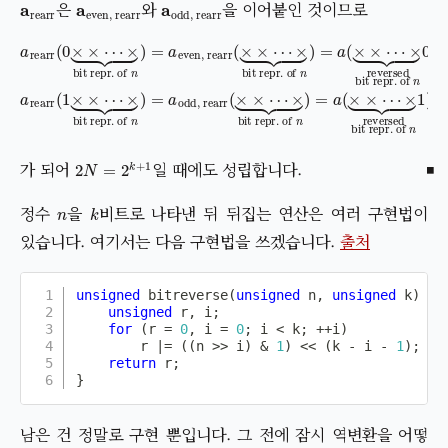
은
와
을 이어붙인 것이므로
×
⏟
bit repr. of
bit repr. of
reversed
a
even, rearr
rearr
n
)
=
(
a
×
(
(
0
n
×
×
×
bit repr. of
)
=
×
×
⋯
a
⋯
odd, rearr
⋯
×
×
×
⏟
⏟
bit repr. of
⏟
reversed
bit repr. of
n
0
(
)
×
a
rearr
×
bit repr. of
⋯
n
)
×
(
n
=
1
)
a
×
⏟
=
(
×
a
×
×
⋯
⋯
n
×
1
⏟
)
2
N
=
2
k
+
1
가 되어
일 때에도 성립합니다.
n
k
정수
을
비트로 나타낸 뒤 뒤집는 연산은 여러 구현법이
있습니다. 여기서는 다음 구현법을 쓰겠습니다.
출처
unsigned
bitreverse
(
unsigned
 n
,
unsigned
 k
)
{
unsigned
 r
,
 i
;
for
(
r 
=
0
,
 i 
=
0
;
 i 
<
 k
;
++
i
)
        r 
|=
(
(
n 
>>
 i
)
&
1
)
<<
(
k 
-
 i 
-
1
)
;
return
 r
;
}
남은 건 정말로 구현 뿐입니다. 그 전에 잠시 역변환을 어떻