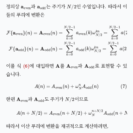
a
even
a
odd
N
/
2
정의상
과
는 주기가
인 수열입니다. 따라서 이
들의 푸리에 변환은
(
(
n
n
)
)
=
=
A
A
even
odd
(
n
(
n
)
=
)
=
∑
∑
k
k
=
=
0
0
N
N
/
F
2
/
{
2
−
a
−
1
even
1
a
a
odd
even
}
(
k
(
)
k
ω
)
N
ω
/
N
2
k
/
2
n
k
=
n
∑
=
∑
k
=
k
0
=
N
0
/
N
2
−
/
2
1
(6)
A
A
even
A
odd
이를 식
에 대입하면
를
과
로 표현할 수 있
습니다.
(7)
A
(
n
)
=
A
even
(
n
)
+
ω
N
n
A
odd
(
n
)
A
even
A
odd
N
/
2
한편
과
도 주기가
이므로
(8)
A
(
n
+
N
/
2
)
=
A
even
(
n
+
N
/
2
)
+
ω
N
n
+
N
/
2
A
odd
(
n
+
N
/
따라서 이산 푸리에 변환을 재귀적으로 계산하려면,