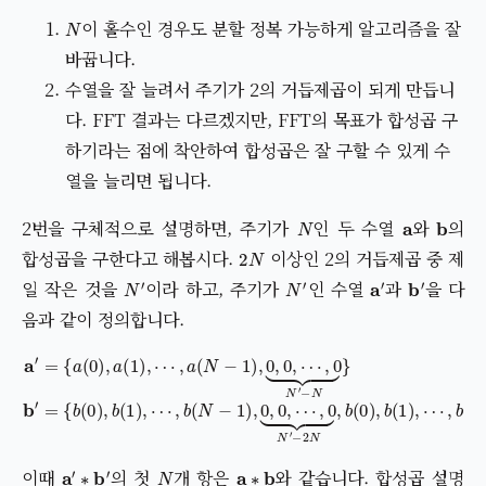
N
이 홀수인 경우도 분할 정복 가능하게 알고리즘을 잘
바꿉니다.
수열을 잘 늘려서 주기가 2의 거듭제곱이 되게 만듭니
다. FFT 결과는 다르겠지만, FFT의 목표가 합성곱 구
하기라는 점에 착안하여 합성곱은 잘 구할 수 있게 수
열을 늘리면 됩니다.
N
a
b
2번을 구체적으로 설명하면, 주기가
인 두 수열
와
의
2
N
합성곱을 구한다고 해봅시다.
이상인 2의 거듭제곱 중 제
N
′
N
′
a
′
b
′
일 작은 것을
이라 하고, 주기가
인 수열
과
을 다
음과 같이 정의합니다.
a
′
=
⋯
{
a
,
(
b
0
(
)
N
,
a
−
(
1
1
)
)
,
,
⋯
0
,
0
,
a
,
⋯
(
N
,
−
0
1
⏟
)
N
,
0
′
,
−
0
2
,
N
⋯
,
,
b
0
(
⏟
0
N
)
,
′
b
−
(
N
1
)
}
,
b
⋯
′
=
,
b
{
b
(
N
(
0
−
)
,
1
b
)
(
}
1
)
,
a
′
∗
b
′
N
a
∗
b
이때
의 첫
개 항은
와 같습니다. 합성곱 설명