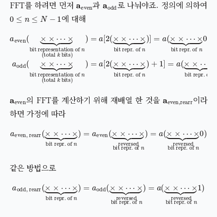
FFT를 하려면 먼저
과
로 나눠야죠. 정의에 의하여
0
≤
n
≤
N
−
1
에 대해
bit repr. of
bit representation of
n
)
]
bit repr. of
=
bit representation of
a
(
n
a
×
even
(
total
×
⋯
n
(
)
×
×
+
k
bits
1
×
⏟
]
bit repr. of
=
n
⋯
a
(
total
(
)
×
×
)
=
⏟
a
×
[
2
k
⋯
(
bits
×
×
×
n
⏟
0
)
bit repr. of
⋯
)
)
=
a
×
odd
a
[
⏟
2
(
(
×
×
×
×
⋯
n
⋯
1
×
×
)
⏟
⏟
a
even
a
even
,
rearr
의 FFT를 계산하기 위해 재배열 한 것을
이라
하면 가정에 따라
a
×
even, rearr
⏟
reversed
(
bit repr. of
×
×
⋯
×
bit repr. of
⏟
bit repr. of
n
)
=
a
n
(
×
0
)
×
⋯
n
)
×
=
a
⏟
even
reversed
(
×
×
⋯
같은 방법으로
×
a
odd, rearr
⏟
reversed
(
bit repr. of
×
×
⋯
×
bit repr. of
⏟
bit repr. of
n
)
=
a
n
(
×
1
)
×
⋯
n
)
×
=
a
⏟
odd
reversed
(
×
×
⋯
a
rearr
a
even, rearr
a
odd, rearr