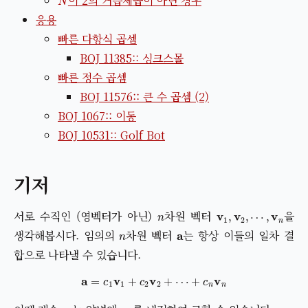
이 2의 거듭제곱이 아닌 경우
응용
빠른 다항식 곱셈
BOJ 11385:: 싱크스몰
빠른 정수 곱셈
BOJ 11576:: 큰 수 곱셈 (2)
BOJ 1067:: 이동
BOJ 10531:: Golf Bot
기저
n
v
1
,
v
2
,
⋯
,
v
n
서로 수직인 (영벡터가 아닌)
차원 벡터
을
n
a
생각해봅시다. 임의의
차원 벡터
는 항상 이들의 일차 결
합으로 나타낼 수 있습니다.
a
=
c
1
v
1
+
c
2
v
2
+
⋯
+
c
n
v
n
c
k
v
k