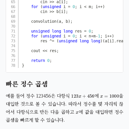
        cin 
>>
 a
[
i
]
;
for
(
unsigned
 i 
=
0
;
 i 
<
 m
;
 i
++
)
        cin 
>>
 b
[
i
]
;
convolution
(
a
,
 b
)
;
unsigned
long
long
 res 
=
0
;
for
(
unsigned
 i 
=
0
;
 i 
<
 n
+
m
-
1
;
 i
++
)
        res 
^=
(
unsigned
long
long
)
(
a
[
i
]
.
real
(
    cout 
<<
 res
;
return
0
;
}
빠른 정수 곱셈
123
x
+
456
x
=
1000
예를 들어 정수 123456은 다항식
에
을
대입한 것으로 볼 수 있습니다. 따라서 정수를 몇 자리씩 끊
x
어서 다항식으로 만든 다음 곱하고
에 값을 대입하면 정수
곱셈을 빠르게 할 수 있습니다.