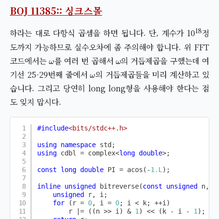
BOJ 11385:: 싱크스몰
18
하라는 대로 다항식 곱셈을 하면 됩니다. 단, 계수가 10
정
도까지 가능하므로 실수오차에 좀 주의해야 합니다. 위 FFT
ω
ω
코드에서는
를 여러 번 곱해서
의 거듭제곱을 구했는데 여
ω
기선 25-29번째 줄에서
의 거듭제곱들을 미리 계산하고 있
습니다. 그리고 당연히 long long형을 사용해야 한다는 점
도 잊지 맙시다.
#
include
<bits/stdc++.h>
using
namespace
 std
;
using
 cdbl 
=
 complex
<
long
double
>
;
const
long
double
 PI 
=
acos
(
-
1.L
)
;
inline
unsigned
bitreverse
(
const
unsigned
 n
,
c
unsigned
 r
,
 i
;
for
(
r 
=
0
,
 i 
=
0
;
 i 
<
 k
;
++
i
)
        r 
|=
(
(
n 
>>
 i
)
&
1
)
<<
(
k 
-
 i 
-
1
)
;