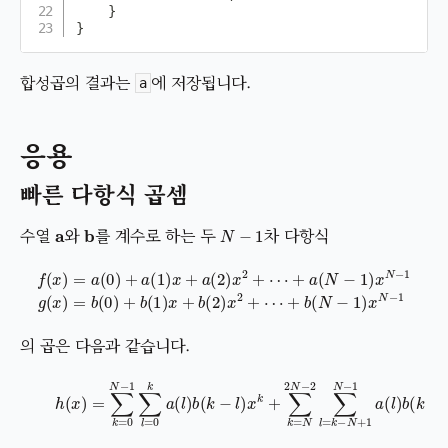
}
}
합성곱의 결과는
에 저장됩니다.
a
응용
빠른 다항식 곱셈
a
b
N
−
1
수열
와
를 계수로 하는 두
차 다항식
+
a
(
N
−
1
f
)
(
x
x
N
)
=
−
a
1
(
+
g
0
(
b
)
x
+
(
)
N
a
=
(
−
b
1
1
(
)
0
x
)
x
)
+
+
N
a
b
(
−
2
(
1
1
)
)
x
x
2
+
+
b
⋯
(
2
)
x
2
+
⋯
의 곱은 다음과 같습니다.
(9)
h
(
x
)
=
∑
k
=
0
N
−
1
∑
l
=
0
k
a
(
l
)
b
(
k
−
l
)
x
k
+
∑
k
=
N
2
N
−
2
∑
l
=