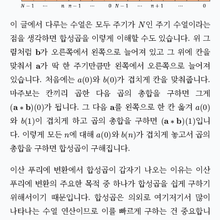
N
이 글에서 다루는 수열은 모두 주기가
인 주기 수열이라는
점을 생각하면 합성곱을 이렇게 이해할 수도 있습니다. 위 그
b
림처럼
가 오른쪽에서 왼쪽으로 늘어져 있고 그 위에 칸을
a
맞춰서
가 딱 한 주기만큼만 왼쪽에서 오른쪽으로 늘어져
a
(
0
)
b
(
0
)
있습니다. 처음에는
와
가 겹치게 칸을 맞춰줍니다.
마주보는 칸끼리 곱한 다음 곱의 총합을 구하면 그게
(
a
∗
b
)
(
0
)
a
a
(
0
)
가 됩니다. 그 다음
를 왼쪽으로 한 칸 옮겨
b
(
1
)
(
a
∗
b
)
(
1
)
와
이 겹치게 하고 곱의 총합을 구하면
입니
n
a
(
0
)
b
(
n
)
다. 이렇게 모든
에 대해
와
가 겹치게 놓고서 곱의
총합을 구하면 합성곱이 구해집니다.
이산 푸리에 변환에서 합성곱이 갑자기 나오는 이유는 이산
푸리에 변환의 주요한 목적 중 하나가 합성곱을 쉽게 구하기
위해서이기 때문입니다. 합성곱은 의외로 여기저기서 많이
나타나는 수열 연산이므로 이를 빠르게 구하는 건 중요합니
(5)