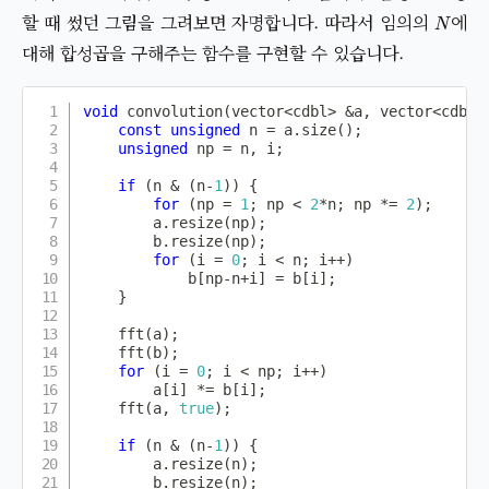
N
할 때 썼던 그림을 그려보면 자명합니다. 따라서 임의의
에
대해 합성곱을 구해주는 함수를 구현할 수 있습니다.
void
convolution
(
vector
<
cdbl
>
&
a
,
 vector
<
cdbl
>
const
unsigned
 n 
=
 a
.
size
(
)
;
unsigned
 np 
=
 n
,
 i
;
if
(
n 
&
(
n
-
1
)
)
{
for
(
np 
=
1
;
 np 
<
2
*
n
;
 np 
*=
2
)
;
        a
.
resize
(
np
)
;
        b
.
resize
(
np
)
;
for
(
i 
=
0
;
 i 
<
 n
;
 i
++
)
            b
[
np
-
n
+
i
]
=
 b
[
i
]
;
}
fft
(
a
)
;
fft
(
b
)
;
for
(
i 
=
0
;
 i 
<
 np
;
 i
++
)
        a
[
i
]
*=
 b
[
i
]
;
fft
(
a
,
true
)
;
if
(
n 
&
(
n
-
1
)
)
{
        a
.
resize
(
n
)
;
        b
.
resize
(
n
)
;