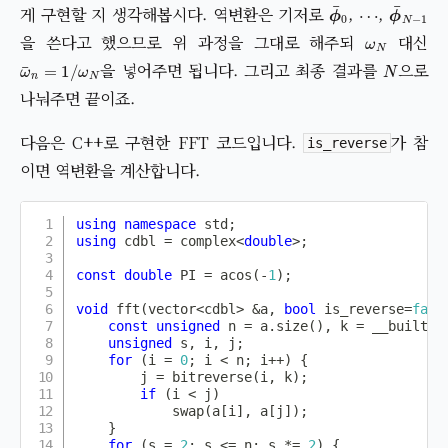
ϕ
¯
0
⋯
ϕ
¯
N
−
1
게 구현할 지 생각해봅시다. 역변환은 기저로
,
,
ω
N
을 쓴다고 했으므로 위 과정을 그대로 해주되
대신
ω
ω
¯
N
n
=
1
/
N
을 넣어주면 됩니다. 그리고 최종 결과를
으로
나눠주면 끝이죠.
다음은 C++로 구현한 FFT 코드입니다.
가 참
is_reverse
이면 역변환을 계산합니다.
using
namespace
 std
;
using
 cdbl 
=
 complex
<
double
>
;
const
double
 PI 
=
acos
(
-
1
)
;
void
fft
(
vector
<
cdbl
>
&
a
,
bool
 is_reverse
=
fals
const
unsigned
 n 
=
 a
.
size
(
)
,
 k 
=
__builtin
unsigned
 s
,
 i
,
 j
;
for
(
i 
=
0
;
 i 
<
 n
;
 i
++
)
{
        j 
=
bitreverse
(
i
,
 k
)
;
if
(
i 
<
 j
)
swap
(
a
[
i
]
,
 a
[
j
]
)
;
}
for
(
s 
=
2
;
 s 
<=
 n
;
 s 
*=
2
)
{