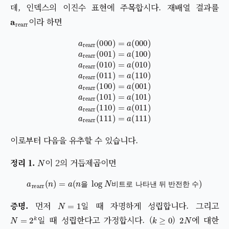
데, 인덱스의 이진수 표현에 주목합시다. 재배열 결과를
a
rearr
이라 하면
a
rearr
(
000
)
=
a
(
000
)
a
rearr
(
001
)
=
a
(
100
)
a
rearr
(
010
)
=
a
(
010
이로부터 다음을 유추할 수 있습니다.
N
이 2의 거듭제곱이면
a
rearr
(
n
)
=
a
(
n
을
log
N
비트로 나타낸 뒤 반전한 수
)
을
비
트
로
나
타
낸
뒤
반
전
한
수
N
=
1
먼저
일 때 자명하게 성립합니다. 그리고
N
=
2
k
k
≥
0
2
N
일 때 성립한다고 가정합시다. (
)
에 대한
a
even
a
odd